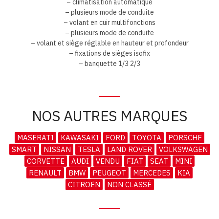
– climatisation automatique
– plusieurs mode de conduite
– volant en cuir multifonctions
– plusieurs mode de conduite
– volant et siège réglable en hauteur et profondeur
– fixations de sièges isofix
– banquette 1/3 2/3
NOS AUTRES MARQUES
MASERATI
KAWASAKI
FORD
TOYOTA
PORSCHE
SMART
NISSAN
TESLA
LAND ROVER
VOLKSWAGEN
CORVETTE
AUDI
VENDU
FIAT
SEAT
MINI
RENAULT
BMW
PEUGEOT
MERCEDES
KIA
CITROËN
NON CLASSÉ