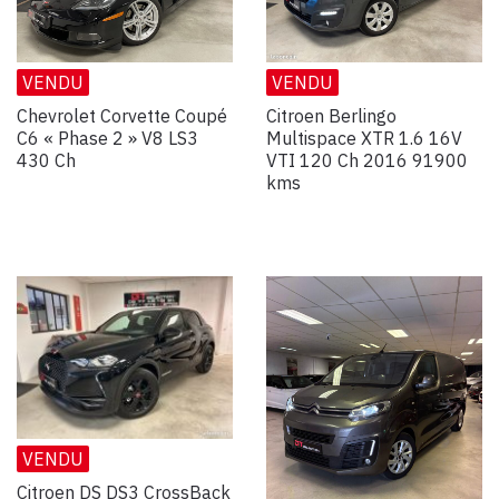
VENDU
VENDU
Chevrolet Corvette Coupé
Citroen Berlingo
C6 « Phase 2 » V8 LS3
Multispace XTR 1.6 16V
430 Ch
VTI 120 Ch 2016 91900
kms
VENDU
Citroen DS DS3 CrossBack