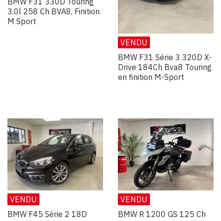
BMW F31 330D Touring
3.0l 258 Ch BVA8, Finition
M Sport
VENDU
BMW F31 Série 3 320D X-
Drive 184Ch Bva8 Touring
en finition M-Sport
VENDU
VENDU
BMW F45 Série 2 18D
BMW R 1200 GS 125 Ch