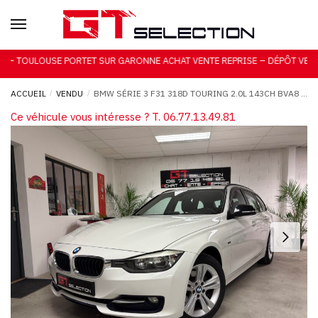
Skip to navigation
Skip to content
OUSE PORTET SUR GARONNE ACHAT VENTE REPRISE – DÉPÔT VENTE – GA
ACCUEIL
/
VENDU
/
BMW SÉRIE 3 F31 318D TOURING 2.0L 143CH BVA8 (7CV) FINITION SPORT
Ce véhicule vous intéresse ? T. 06.77.13.49.81