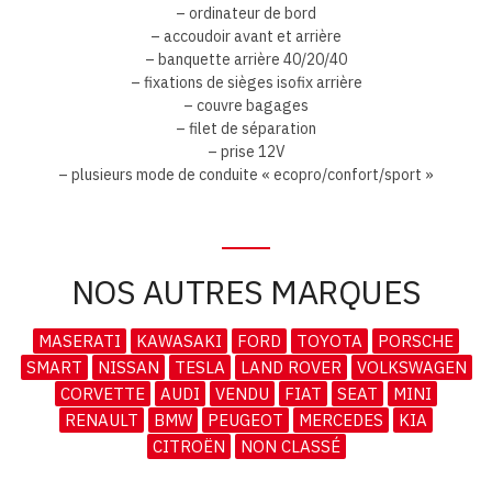
– ordinateur de bord
– accoudoir avant et arrière
– banquette arrière 40/20/40
– fixations de sièges isofix arrière
– couvre bagages
– filet de séparation
– prise 12V
– plusieurs mode de conduite « ecopro/confort/sport »
NOS AUTRES MARQUES
MASERATI
KAWASAKI
FORD
TOYOTA
PORSCHE
SMART
NISSAN
TESLA
LAND ROVER
VOLKSWAGEN
CORVETTE
AUDI
VENDU
FIAT
SEAT
MINI
RENAULT
BMW
PEUGEOT
MERCEDES
KIA
CITROËN
NON CLASSÉ