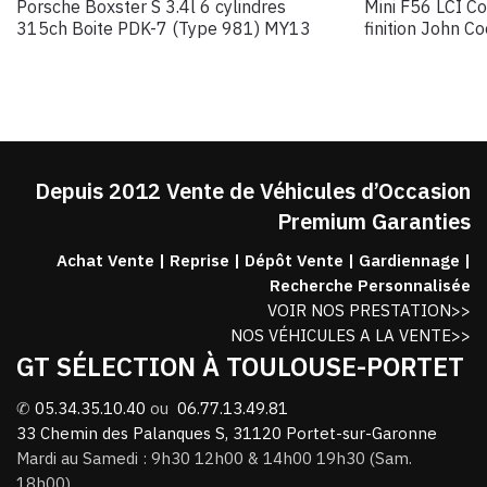
Porsche Boxster S 3.4l 6 cylindres
Mini F56 LCI C
315ch Boite PDK-7 (Type 981) MY13
finition John 
Depuis 2012 Vente de Véhicules d’Occasion
Premium Garanties
Achat Vente | Reprise | Dépôt Vente | Gardiennage |
Recherche Personnalisée
VOIR NOS PRESTATION>>
NOS VÉHICULES A LA VENTE>>
GT SÉLECTION À TOULOUSE-PORTET
✆
05.34.35.10.40
ou
06.77.13.49.81
33 Chemin des Palanques S, 31120 Portet-sur-Garonne
Mardi au Samedi : 9h30 12h00 & 14h00 19h30 (Sam.
18h00).