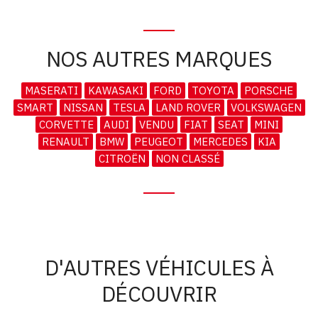
NOS AUTRES MARQUES
MASERATI
KAWASAKI
FORD
TOYOTA
PORSCHE
SMART
NISSAN
TESLA
LAND ROVER
VOLKSWAGEN
CORVETTE
AUDI
VENDU
FIAT
SEAT
MINI
RENAULT
BMW
PEUGEOT
MERCEDES
KIA
CITROËN
NON CLASSÉ
D'AUTRES VÉHICULES À
DÉCOUVRIR