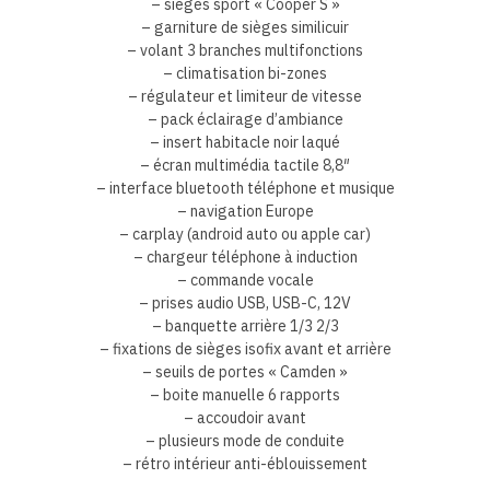
– sièges sport « Cooper S »
– garniture de sièges similicuir
– volant 3 branches multifonctions
– climatisation bi-zones
– régulateur et limiteur de vitesse
– pack éclairage d’ambiance
– insert habitacle noir laqué
– écran multimédia tactile 8,8″
– interface bluetooth téléphone et musique
– navigation Europe
– carplay (android auto ou apple car)
– chargeur téléphone à induction
– commande vocale
– prises audio USB, USB-C, 12V
– banquette arrière 1/3 2/3
– fixations de sièges isofix avant et arrière
– seuils de portes « Camden »
– boite manuelle 6 rapports
– accoudoir avant
– plusieurs mode de conduite
– rétro intérieur anti-éblouissement