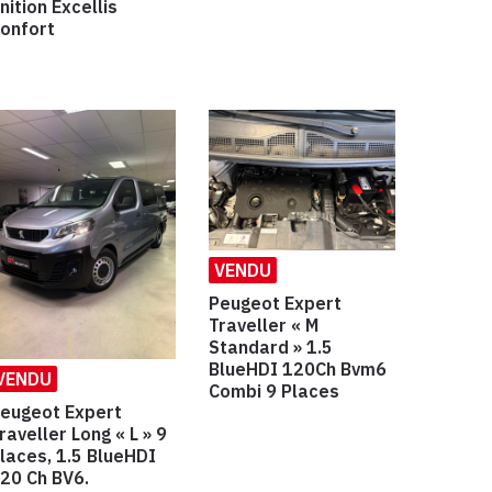
inition Excellis
onfort
VENDU
Peugeot Expert
Traveller « M
Standard » 1.5
BlueHDI 120Ch Bvm6
VENDU
Combi 9 Places
eugeot Expert
raveller Long « L » 9
laces, 1.5 BlueHDI
20 Ch BV6.