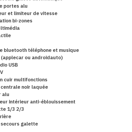
e portes alu
ur et limiteur de vitesse
ation bi-zones
ltimédia
ctile
ce bluetooth téléphone et musique
 (applecar ou androidauto)
udio USB
2V
n cuir multifonctions
 centrale noir laquée
r alu
seur intérieur anti-éblouissement
te 1/3 2/3
rrière
 secours galette