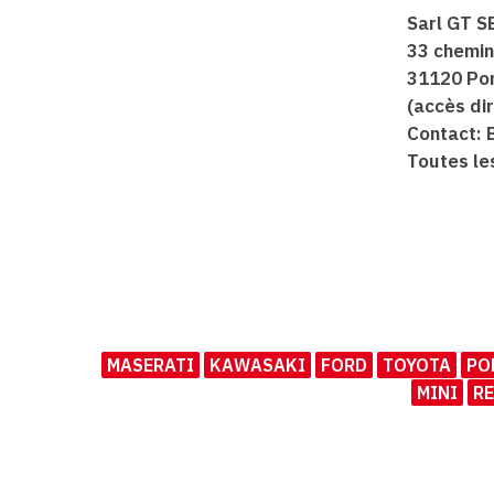
Sarl GT S
33 chemin
31120 Por
(accès dir
Contact: 
Toutes les
MASERATI
KAWASAKI
FORD
TOYOTA
PO
MINI
R