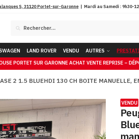
alanques S, 31120 Portet-sur-Garonne
| Mardi au Samedi : 9h30-12
Rechercher :
SWAGEN
LAND ROVER
VENDU
AUTRES
PRESTAT
TE REPRISE – DÉPÔT VENTE – GARDIENNAGE – RECHERCH
SE 2 1.5 BLUEHDI 130 CH BOITE MANUELLE, EN
VENDU
Peu
Blu
manu