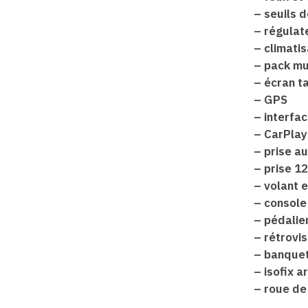
– seuils d
– régulate
– climatis
– pack mu
– écran ta
– GPS
– interfa
– CarPlay
– prise a
– prise 1
– volant e
– console
– pédalie
– rétrovi
– banquet
– isofix a
– roue de