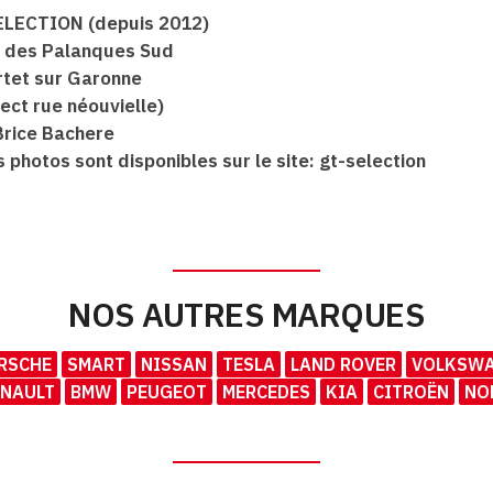
ELECTION (depuis 2012)
 des Palanques Sud
tet sur Garonne
ect rue néouvielle)
Brice Bachere
 photos sont disponibles sur le site: gt-selection
NOS AUTRES MARQUES
RSCHE
SMART
NISSAN
TESLA
LAND ROVER
VOLKSW
ENAULT
BMW
PEUGEOT
MERCEDES
KIA
CITROËN
NO