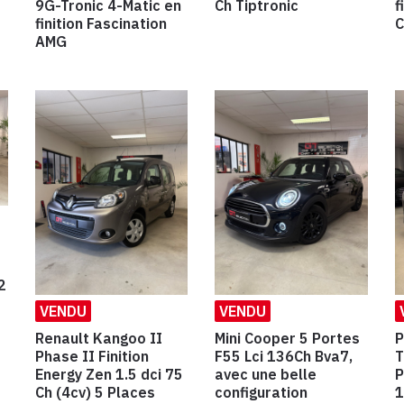
9G-Tronic 4-Matic en
Ch Tiptronic
f
finition Fascination
C
AMG
2
VENDU
VENDU
Renault Kangoo II
Mini Cooper 5 Portes
P
Phase II Finition
F55 Lci 136Ch Bva7,
T
Energy Zen 1.5 dci 75
avec une belle
P
Ch (4cv) 5 Places
configuration
1