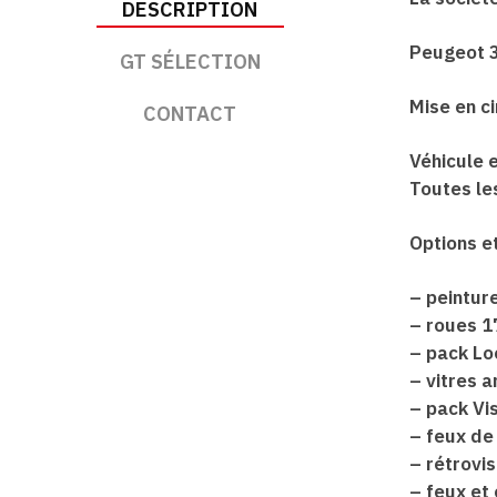
DESCRIPTION
Peugeot 3
GT SÉLECTION
Mise en c
CONTACT
Véhicule e
Toutes les
Options e
– peintur
– roues 1
– pack Loo
– vitres a
– pack Vi
– feux de
– rétrovi
– feux et