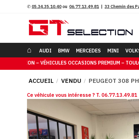
Skip to navigation
Skip to content
✆
05.34.35.10.40
ou
06.77.13.49.81
|
33 Chemin des P
⌂
AUDI
BMW
MERCEDES
MINI
VOLK
S PREMIUM – TOULOUSE PORTET SUR GARONNE ACHAT VEN
ACCUEIL
VENDU
PEUGEOT 308 PHA
/
/
Ce véhicule vous intéresse ? T. 06.77.13.49.81