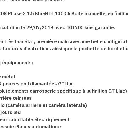
08 Phase 2 1.5 BlueHDI 130 Ch Boite manuelle, en finitio
irculation le 29/07/2019 avec 101700 kms garantie.
n très bon état, première main avec une belle configurat
 factures d’entretiens ainsi que la pochette de bord et 
t équipements:
e métal
7 pouces poli diamantées GTLine
k (éléments carrosserie spécifique à la finition GT Line)
rrière teintées
sio (caméra arrière et caméra latérale)
 jours led
seur rabattable électriquement
 essuie glaces automatique