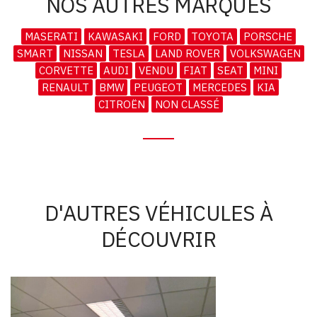
NOS AUTRES MARQUES
MASERATI
KAWASAKI
FORD
TOYOTA
PORSCHE
SMART
NISSAN
TESLA
LAND ROVER
VOLKSWAGEN
CORVETTE
AUDI
VENDU
FIAT
SEAT
MINI
RENAULT
BMW
PEUGEOT
MERCEDES
KIA
CITROËN
NON CLASSÉ
D'AUTRES VÉHICULES À
DÉCOUVRIR